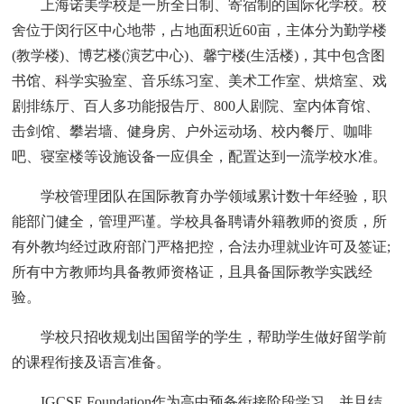
上海诺美学校是一所全日制、寄宿制的国际化学校。校
舍位于闵行区中心地带，占地面积近60亩，主体分为勤学楼
(教学楼)、博艺楼(演艺中心)、馨宁楼(生活楼)，其中包含图
书馆、科学实验室、音乐练习室、美术工作室、烘焙室、戏
剧排练厅、百人多功能报告厅、800人剧院、室内体育馆、
击剑馆、攀岩墙、健身房、户外运动场、校内餐厅、咖啡
吧、寝室楼等设施设备一应俱全，配置达到一流学校水准。
学校管理团队在国际教育办学领域累计数十年经验，职
能部门健全，管理严谨。学校具备聘请外籍教师的资质，所
有外教均经过政府部门严格把控，合法办理就业许可及签证;
所有中方教师均具备教师资格证，且具备国际教学实践经
验。
学校只招收规划出国留学的学生，帮助学生做好留学前
的课程衔接及语言准备。
IGCSE Foundation作为高中预备衔接阶段学习，并且结